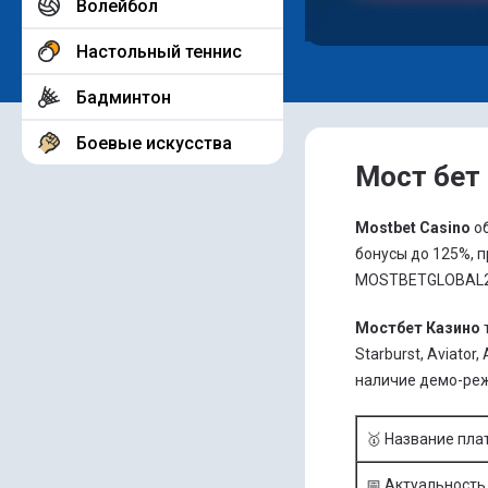
Волейбол
Настольный теннис
Бадминтон
Боевые искусства
Мост бет 
Mostbet Casino
об
бонусы до 125%, 
MOSTBETGLOBAL26.
Мостбет Казино
т
Starburst, Aviator
наличие демо-реж
🥇 Название пл
📅 Актуальность