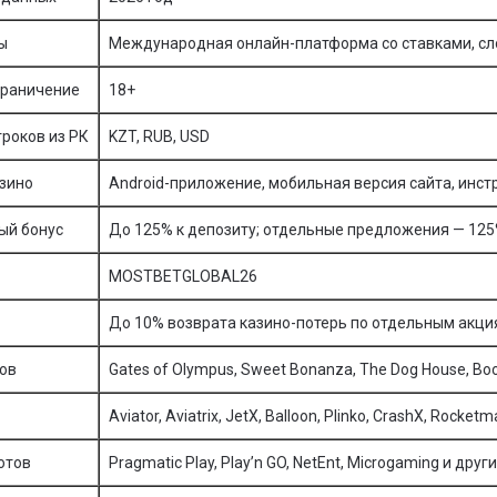
ы
Международная онлайн-платформа со ставками, сло
граничение
18+
гроков из РК
KZT, RUB, USD
азино
Android-приложение, мобильная версия сайта, инст
ый бонус
До 125% к депозиту; отдельные предложения — 125%
MOSTBETGLOBAL26
До 10% возврата казино-потерь по отдельным акц
тов
Gates of Olympus, Sweet Bonanza, The Dog House, Boo
Aviator, Aviatrix, JetX, Balloon, Plinko, CrashX, Rocket
отов
Pragmatic Play, Play’n GO, NetEnt, Microgaming и дру