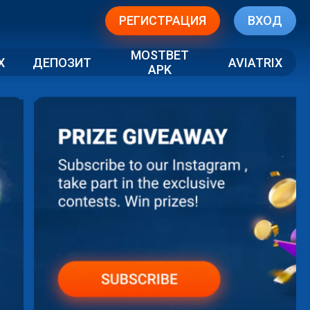
РЕГИСТРАЦИЯ
ВХОД
MOSTBET
X
ДЕПОЗИТ
AVIATRIX
APK