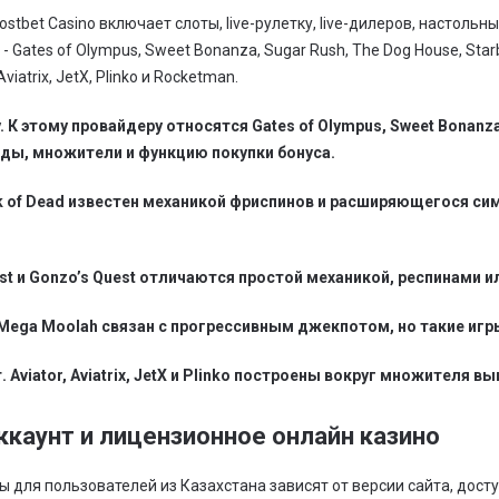
stbet Casino включает слоты, live-рулетку, live-дилеров, настольн
- Gates of Olympus, Sweet Bonanza, Sugar Rush, The Dog House, Starb
viatrix, JetX, Plinko и Rocketman.
.
К этому провайдеру относятся Gates of Olympus, Sweet Bonanza
ды, множители и функцию покупки бонуса.
 of Dead известен механикой фриспинов и расширяющегося сим
st и Gonzo’s Quest отличаются простой механикой, респинами
Mega Moolah связан с прогрессивным джекпотом, но такие иг
.
Aviator, Aviatrix, JetX и Plinko построены вокруг множителя 
ккаунт и лицензионное онлайн казино
для пользователей из Казахстана зависят от версии сайта, досту