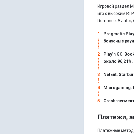
Игровой раздел Mo
игр с высоким RTP 
Romance, Aviator, A
Pragmatic Play
бонусные раун
Play’n GO.
Book
около 96,21%.
NetEnt.
Starbur
Microgaming.
Crash-сегмент
Платежи, а
Платежные методы 