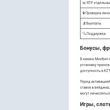
📊 RTP отдельны
🔒 Проверка лич
💰 Выплаты
🔍 Поддержка
Бонусы, фр
В казино Mostbet 
установку прилож
доступность в KZT
Перед активацией
ставок в вейджер
могут начислятьс
Игры, слот