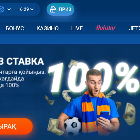
16:29:53
ПРИЗ
БОНУС
КАЗИНО
LIVE
JET